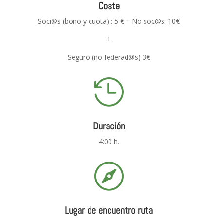
Coste
Soci@s (bono y cuota) : 5 € – No soc@s: 10€
+
Seguro (no federad@s) 3€

Duración
4:00 h.

Lugar de encuentro ruta