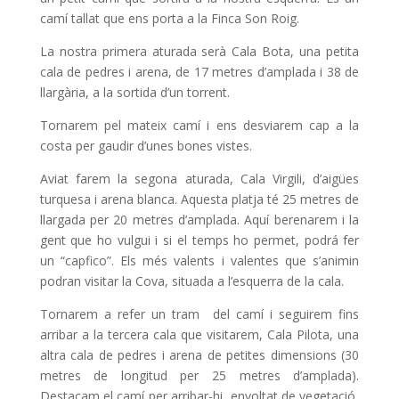
camí tallat que ens porta a la Finca Son Roig.
La nostra primera aturada serà C
ala Bota, una petita
cala de pedres i arena, de 17 metres d’amplada i 38 de
llargària, a la sortida d’un torrent.
Tornarem pel mateix camí i ens desviarem cap a la
costa per gaudir d’unes bones vistes.
Aviat farem la segona aturada, Cala Virgili, d’aigües
turquesa i arena blanca. Aquesta platja té 25 metres de
llargada per 20 metres d’amplada. Aquí berenarem i la
gent que ho vulgui i si el temps ho permet, podrá fer
un “capfico”. Els més valents i valentes que s’animin
podran visitar la Cova, situada a l’esquerra de la cala.
Tornarem a refer un tram del camí i seguirem fins
arribar a la tercera cala que visitarem, Cala Pilota, una
altra cala de pedres i arena de petites dimensions (30
metres de longitud per 25 metres d’amplada).
Destacam el camí per arribar-hi, envoltat de vegetació,