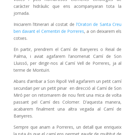
caràcter hidràulic que ens acompanyaran tota la
jornada.
Iniciarem l’itinerari al costat de
l’Oratori de Santa Creu
ben davant el Cementiri de Porreres
, a on deixarem els
cotxes.
En partir, prendrem el Camí de Banyeres o Reial de
Palma, i aviat agafarem l’anomenat Camí de Son
Lluissó
,
per dirigir-nos al Camí Vell de Porreres, ja al
terme de Montuïri.
Abans d’arribar a Son Ripoll Vell agafarem un petit camí
secundari per un petit pinar en direcció al Camí de Son
Miró per on retornarem de nou fent una mica de volta
passant pel Camí des Colomer. D’aquesta manera,
acabarem finalment una altra vegada al Camí de
Banyeres.
Sempre que anam a Porreres, un detall que enriqueix
la ruta és que el camí ens permet gaudir de multitut de