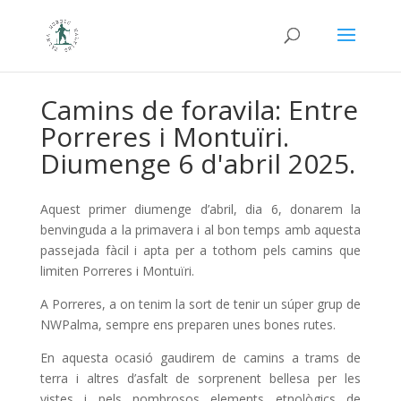
Camins de foravila: Entre
Porreres i Montuïri.
Diumenge 6 d'abril 2025.
Aquest primer diumenge d’abril, dia 6, donarem la
benvinguda a la primavera i al bon temps amb aquesta
passejada fàcil i apta per a tothom pels camins que
limiten Porreres i Montuïri.
A Porreres, a on tenim la sort de tenir un súper grup de
NWPalma, sempre ens preparen unes bones rutes.
En aquesta ocasió gaudirem de camins a trams de
terra i altres d’asfalt de sorprenent bellesa per les
vistes i pels nombrosos elements etnològics de