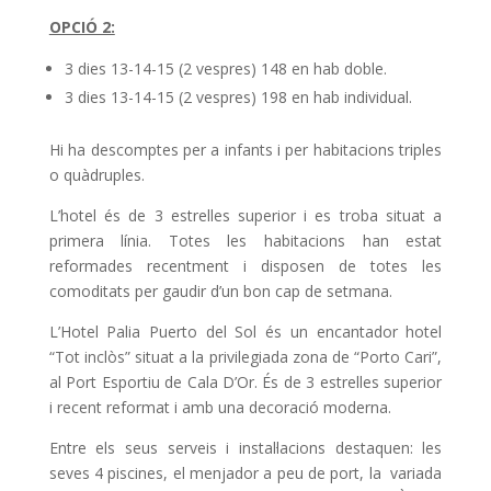
OPCIÓ 2:
3 dies 13-14-15 (2 vespres) 148 en hab doble.
3 dies 13-14-15 (2 vespres) 198 en hab individual.
Hi ha descomptes per a infants i per habitacions triples
o quàdruples.
L’hotel és de 3 estrelles superior i es troba situat a
primera línia. Totes les habitacions han estat
reformades recentment i disposen de totes les
comoditats per gaudir d’un bon cap de setmana.
L’Hotel Palia Puerto del Sol és un encantador hotel
“Tot inclòs” situat a la privilegiada zona de “Porto Cari”,
al Port Esportiu de Cala D’Or. És de 3 estrelles superior
i recent reformat i amb una decoració moderna.
Entre els seus serveis i instal·lacions destaquen: les
seves 4 piscines, el menjador a peu de port, la variada