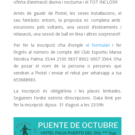
oferta d’animació diurna i nocturna i el TOT INCLÒS!!!
Amés de gaudir de l’hotel, les seves instal·lacions, el
seu fantàstic entorn, la proposta es completa amb
excursions pels voltants, una sessió d’estiraments i
relaxació, una sessió de ball en línia i altres sorpreses!!!
Per fer la inscripció s’ha d’omplir
el formulari
i fer
l’ingrés al número de compte del Club Esportiu Marxa
Nòrdica Palma: ES44 2100 5837 8902 0007 3564. S’ha
de posar el nom de la persona o persones que
vendran a l’hotel i enviar el rebut per whatsapp a Isa
653688983.
La inscripció és obligatòria i les places limitades.
Seguirem l’ordre estricte d’inscripcions. Data límit per
fer la inscripció: dijous 31 d’agost a les 23:59h.