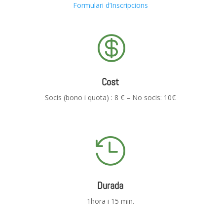
Formulari d’Inscripcions

Cost
Socis (bono i quota) : 8 € – No socis: 10€

Durada
1hora i 15 min.