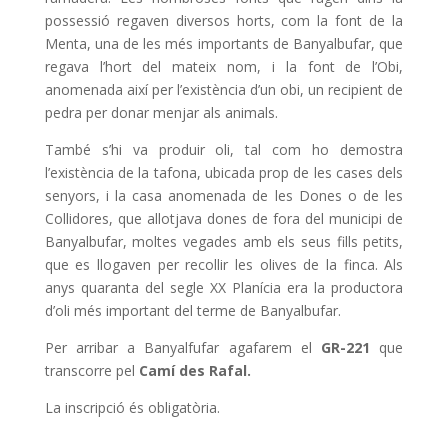
possessió regaven diversos horts, com la font de la
Menta, una de les més importants de Banyalbufar, que
regava l’hort del mateix nom, i la font de l’Obi,
anomenada així per l’existència d’un obi, un recipient de
pedra per donar menjar als animals.
També s’hi va produir oli, tal com ho demostra
l’existència de la tafona, ubicada prop de les cases dels
senyors, i la casa anomenada de les Dones o de les
Collidores, que allotjava dones de fora del municipi de
Banyalbufar, moltes vegades amb els seus fills petits,
que es llogaven per recollir les olives de la finca. Als
anys quaranta del segle XX Planícia era la productora
d’oli més important del terme de Banyalbufar.
Per arribar a Banyalfufar agafarem el
GR-221
que
transcorre pel
Camí des Rafal.
La inscripció és obligatòria.