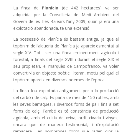
La finca de
Planícia
(de 442 hectarees) va ser
adquirida per la Conselleria de Medi Ambient del
Govern de les Illes Balears l’any 2009, quan ja era una
explotació abandonada. té una extensió .
La possessió de Planícia és bastant antiga, ja que el
topònim de l’alqueria de Planícia ja apareix esmentat al
segle XIV. Tot i ser una finca eminentment agrícola i
forestal, a finals del segle XVIII i durant el segle XIX el
seu propietari, el marquès de Campofranco, va voler
convertir-la en objecte poètic i literari, motiu pel qual el
topònim apareix en diversos poemes de l’època.
La finca fou explotada antigament per a la producció
del carbó i de calç. Es parla de més de 150 rotlles, amb
les seves barraques, i diversos forns de pa i fins a set
forns de calç. També es té constància de producció
agrícola, amb el cultiu de xeixa, ordi, civada i vinyes,
encara que de manera testimonial, i d’explotació
ramadera. Les nombroses fonts que ragen dins la