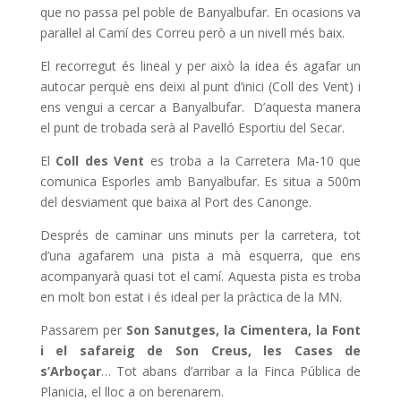
que no passa pel poble de Banyalbufar. En ocasions va
paral·lel al Camí des Correu però a un nivell més baix.
El recorregut és lineal y per això la idea és agafar un
autocar perquè ens deixi al punt d’inici (Coll des Vent) i
ens vengui a cercar a Banyalbufar. D’aquesta manera
el punt de trobada serà al Pavelló Esportiu del Secar.
El
Coll des Vent
es troba a la Carretera Ma-10 que
comunica Esporles amb Banyalbufar. Es situa a 500m
del desviament que baixa al Port des Canonge.
Després de caminar uns minuts per la carretera, tot
d’una agafarem una pista a mà esquerra, que ens
acompanyarà quasi tot el camí. Aquesta pista es troba
en molt bon estat i és ideal per la pràctica de la MN.
Passarem per
Son Sanutges, la Cimentera, la Font
i el safareig de Son Creus, les Cases de
s’Arboçar
… Tot abans d’arribar a la Finca Pública de
Planicia, el lloc a on berenarem.