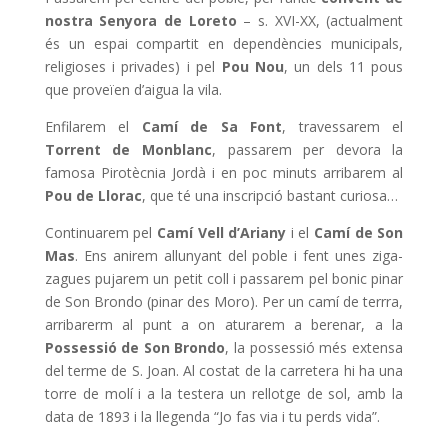
nostra Senyora de Loreto
– s. XVI-XX, (actualment
és un espai compartit en dependències municipals,
religioses i privades) i pel
Pou Nou
, un dels 11 pous
que proveïen d’aigua la vila.
Enfilarem el
Camí de Sa Font
, travessarem el
Torrent de Monblanc
, passarem per devora la
famosa Pirotècnia Jordà i en poc minuts arribarem al
Pou de Llorac
, que té una inscripció bastant curiosa…
Continuarem pel
Camí Vell d’Ariany
i el
Camí de Son
Mas
. Ens anirem allunyant del poble i fent unes ziga-
zagues pujarem un petit coll i passarem pel bonic pinar
de Son Brondo (pinar des Moro). Per un camí de terrra,
arribarerm al punt a on aturarem a berenar, a la
Possessió de Son Brondo
, la possessió més extensa
del terme de S. Joan. Al costat de la carretera hi ha una
torre de molí i a la testera un rellotge de sol, amb la
data de 1893 i la llegenda “Jo fas via i tu perds vida”.