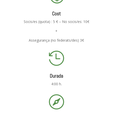
Cost
Socis/es (quota) : 5 € – No socis/es: 10€
+
Assegurança (no federats/des) 3€

Durada
4:00 h.
