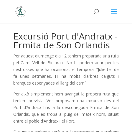
Excursió Port d'Andratx -
Ermita de Son Orlandis
Per aquest diumenge dia 12 teníem preparada una ruta
pel Camí Vell de Biniaraix. No hi podem anar per les
destrosses que ha ocasionat el temporal “Juliette” de
fa unes setmanes. Hi ha molts d’arbres caiguts i
branques espenyades al llarg del camí.
Per això simplement hem avançat la propera ruta que
teníem prevista. Vos proposam una excursió des del
Port d’Andratx fins a la desconeguda Ermita de Son
Orlandis, que es troba al puig del mateix nom, situat
entre el poble d’Andratx i el Port.
El punt de trobada serà a a l’aparcament que trobam