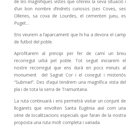
de les magnífiques vistes que ofereix la seva situació i
d’un bon nombre d’indrets curiosos (ses Coves, ses
Olleries, sa cova de Lourdes, el cementeri jueu, es
Puget…
Ens veurem a l’aparcament que hi ha a devora el camp
de futbol del poble.
Aprofitarem al principi per fer de camí un breu
recorregut urbà pel poble. Tot seguit iniciarem el
nostre recorregut que ens durà en pocs minuts al
monument del Sagrat Cor i el conegut i misteriós
“Submarí”. Des d’aquí tendrem una magnífica vista del
pla i de tota la serra de Tramuntana.
La ruta continuarà i ens permetrà visitar un conjunt de
llogarets que envolten Santa Eugènia així com una
sèrie de localitzacions especials que faran de la nostra
proposta una ruta molt completa i variada.