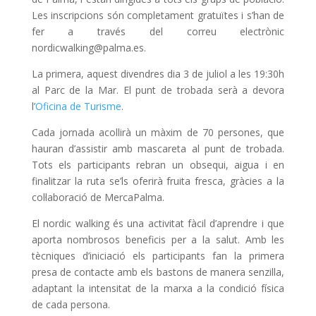
Les inscripcions són completament gratuïtes i s’han de
fer a través del correu electrònic
nordicwalking@palma.es.
La primera, aquest divendres dia 3 de juliol a les 19:30h
al Parc de la Mar. El punt de trobada serà a devora
l’
Oficina de Turisme
.
Cada jornada acollirà un màxim de 70 persones, que
hauran d’assistir amb mascareta al punt de trobada.
Tots els participants rebran un obsequi, aigua i en
finalitzar la ruta se’ls oferirà fruita fresca, gràcies a la
col·laboració de MercaPalma.
El nordic walking és una activitat fàcil d’aprendre i que
aporta nombrosos beneficis per a la salut. Amb les
tècniques d’iniciació els participants fan la primera
presa de contacte amb els bastons de manera senzilla,
adaptant la intensitat de la marxa a la condició física
de cada persona.