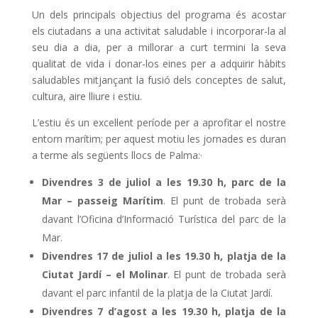
Un dels principals objectius del programa és acostar
els ciutadans a una activitat saludable i incorporar-la al
seu dia a dia, per a millorar a curt termini la seva
qualitat de vida i donar-los eines per a adquirir hàbits
saludables mitjançant la fusió dels conceptes de salut,
cultura, aire lliure i estiu.
L’estiu és un excel·lent període per a aprofitar el nostre
entorn marítim; per aquest motiu les jornades es duran
a terme als següents llocs de Palma:·
Divendres 3 de juliol a les 19.30 h, parc de la
Mar – passeig Marítim
. El punt de trobada serà
davant l’Oficina d’Informació Turística del parc de la
Mar.
Divendres 17 de juliol a les 19.30 h, platja de la
Ciutat Jardí – el Molinar
. El punt de trobada serà
davant el parc infantil de la platja de la Ciutat Jardí.
Divendres 7 d’agost a les 19.30 h, platja de la