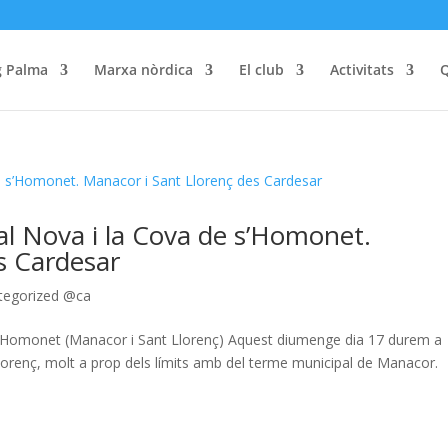
g Palma
Marxa nòrdica
El club
Activitats
Q
al Nova i la Cova de s’Homonet.
s Cardesar
tegorized @ca
s'Homonet (Manacor i Sant Llorenç) Aquest diumenge dia 17 durem a
Llorenç, molt a prop dels límits amb del terme municipal de Manacor.