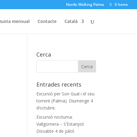
Nordic Walking Palma
0 Items
uota mensual
Contacte
Català
Cerca
Entrades recents
Excursió per Son Gual i el seu
torrent (Palma). Diumenge 4
d’octubre.
Excursió nocturna:
Vallgornera – S’Estanyol.
Dissabte 4 de juliol.