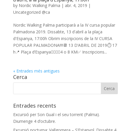
by
Nordic Walking Palma
|
abr. 4, 2019
|
Uncategorized @ca
Nordic Walking Palma participarà a la IV cursa popular
Palmadona 2019. Dissabte, 13 d'abril a la plaça
d'Espanya, 17:00h Obrim inscripcions de la IV CURSA
POPULAR PALMADONA!!!!📆 13 D’ABRIL DE 2019⏱ 17
h📍 Plaça d’Espanya🏃‍♀️🏃‍♂️4 o 8 KM✅ Inscripcions...
« Entrades més antigues
Cerca
Entrades recents
Excursió per Son Gual i el seu torrent (Palma).
Diumenge 4 d’octubre.
Excursió nocturna: Vallgornera – S’Estanyol. Dissabte 4